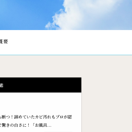
概要
素
ら断つ！諦めていたカビ汚れもプロが認
驚きの白さに！「お風呂...